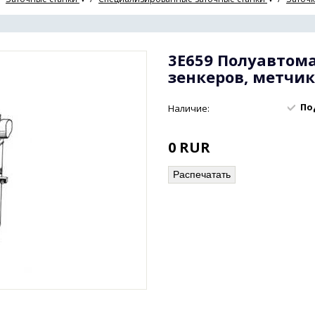
3Е659 Полуавтома
зенкеров, метчи
По
Наличие:
0
RUR
Распечатать