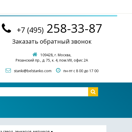
258-33-87
+7 (495)
Заказать обратный звонок
109428, г. Москва,
Рязанский пр., д. 75, к. 4, пом.VIII, офис 2А
stanki@belstanko.com
пн-пт с 8 00 до 17 00
а сверл, зенкеров, метчиков
▼