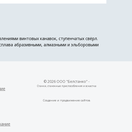
влениями винтовых канавок, ступенчатых свёрл.
 сплава абразивными, алмазными и эльборовыми
© 2026 ООО "Белстанко" -
Станки, станочные приспособления и оснастка
ние
Создание и
продвижение сайтов
вание