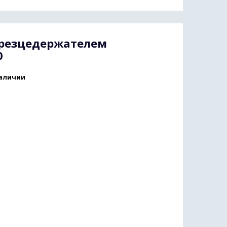
с резцедержателем
0
наличии