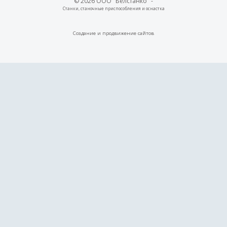
© 2026 ООО "Белстанко" -
Станки, станочные приспособления и оснастка
Создание и
продвижение сайтов