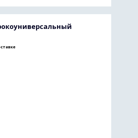
рокоуниверсальный
оставке