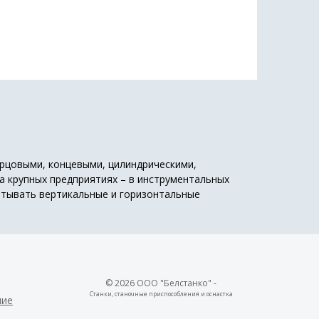
орцовыми, концевыми, цилиндрическими,
а крупных предприятиях – в инструментальных
атывать вертикальные и горизонтальные
© 2026 ООО "Белстанко" -
Станки, станочные приспособления и оснастка
ние