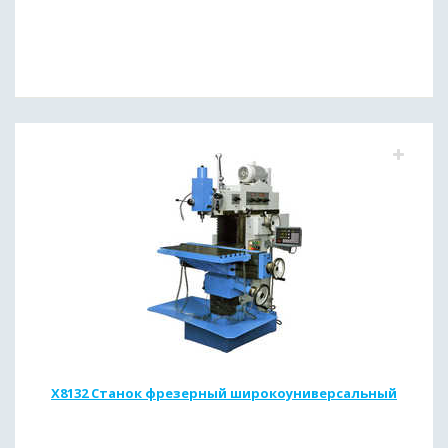
X8132 Станок фрезерный широкоуниверсальный