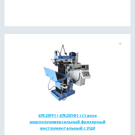
67К25PF1 ( 67K25ПФ1 ) Станок
широкоуниверсальный фрезерный
инструментальный с УЦИ