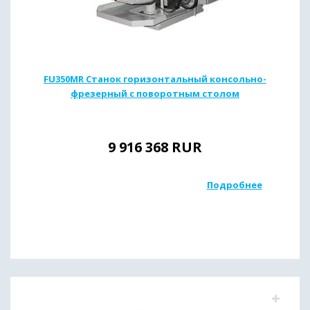
FU350MR Станок горизонтальный консольно-
фрезерный с поворотным столом
9 916 368
RUR
Подробнее