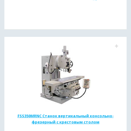
FSS350MRNC Станок вертикальный консольно-
фрезерный с крестовым столом