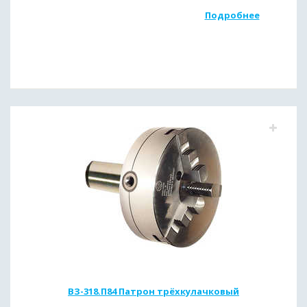
Подробнее
ВЗ-318.П84 Патрон трёхкулачковый